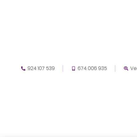
924 107 539
674 006 935
Ve