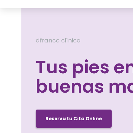
dfranco clínica
Tus pies e
buenas m
Reserva tu Cita Online