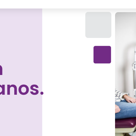
n
anos.