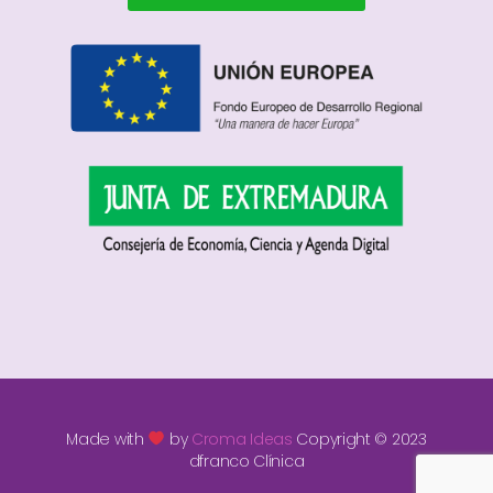
Made with
by
Croma Ideas
Copyright © 2023
dfranco Clínica