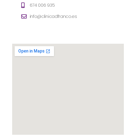
674 006 935
info@clinicadfranco.es