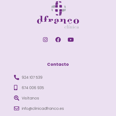
Contacto
924 107 539
674 006 935
Visítanos
info@clinicadfranco.es