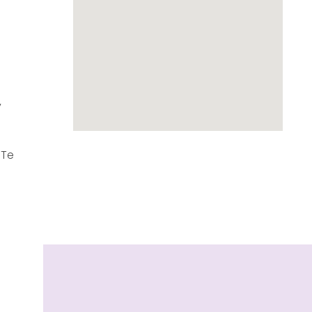
y
¡Te