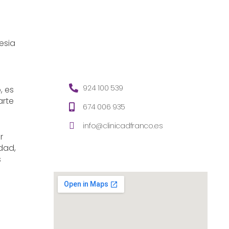
esia
924 100 539
, es
arte
674 006 935
info@clinicadfranco.es
r
dad,
s