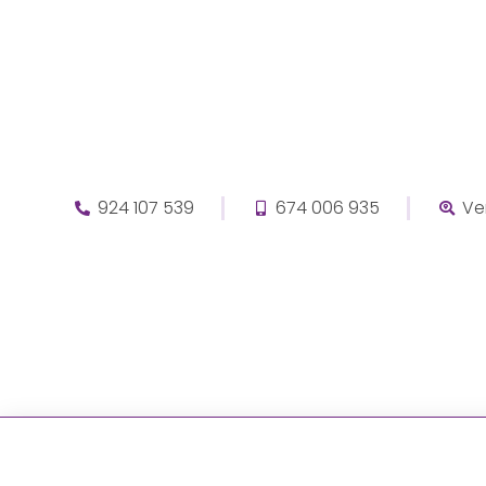
924 107 539
674 006 935
Ve