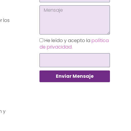
r los
He leído y acepto la
política
de privacidad.
Enviar Mensaje
n y