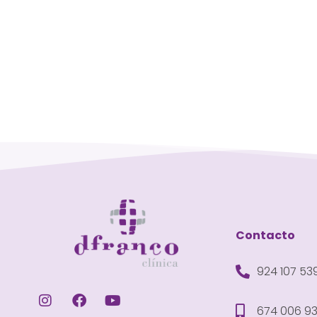
Contacto
924 107 53
674 006 9