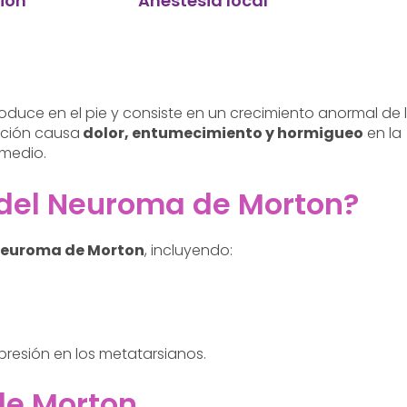
ión
Anestesia local
duce en el pie y consiste en un crecimiento anormal de 
dición causa
dolor, entumecimiento y hormigueo
en la
 medio.
 del Neuroma de Morton?
euroma de Morton
, incluyendo:
resión en los metatarsianos.
de Morton