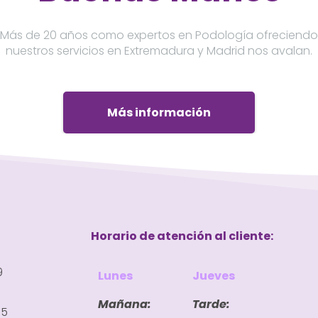
Más de 20 años como expertos en Podología ofreciendo
nuestros servicios en Extremadura y Madrid nos avalan.
Más información
Horario de atención al cliente:
9
Lunes
Jueves
Mañana:
Tarde:
35