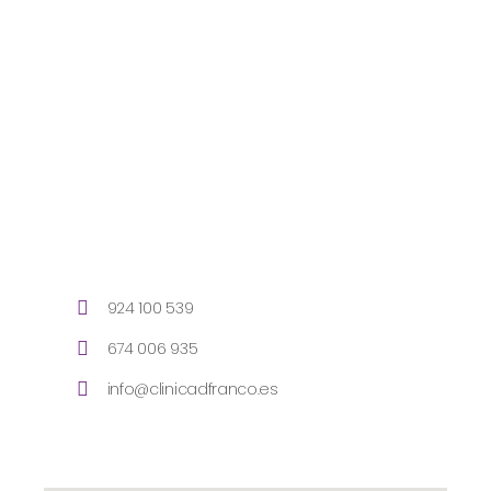
924 100 539
674 006 935
info@clinicadfranco.es